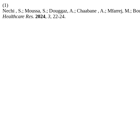
(1)
Nechi , S.; Moussa, S.; Douggaz, A.; Chaabane , A.; Mfarrej, M.; Bo
Healthcare Res.
2024
,
3
, 22-24.